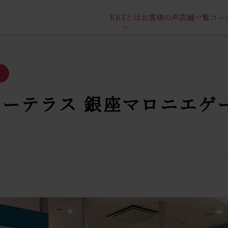
KBTとは
お客様の声
店舗一覧
コー
ーテラス 銀座マロニエゲ
ン