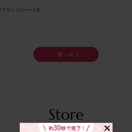
座マロニエゲート1店
F
一覧へ戻る
Store