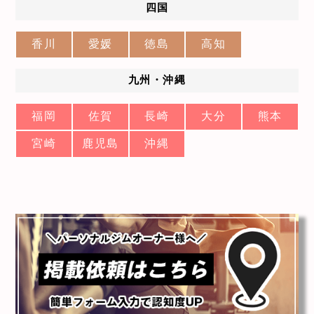
四国
香川
愛媛
徳島
高知
九州・沖縄
福岡
佐賀
長崎
大分
熊本
宮崎
鹿児島
沖縄