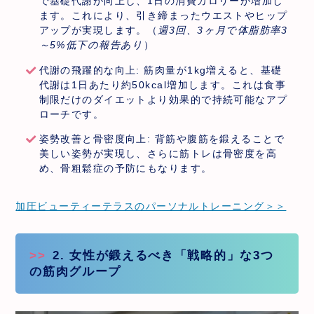
で基礎代謝が向上し、1日の消費カロリーが増加し
ます。これにより、引き締まったウエストやヒップ
アップが実現します。（
週3回、3ヶ月で体脂肪率3
～5%低下の報告あり
）
代謝の飛躍的な向上: 筋肉量が1kg増えると、基礎
代謝は1日あたり約50kcal増加します。これは食事
制限だけのダイエットより効果的で持続可能なアプ
ローチです。
姿勢改善と骨密度向上: 背筋や腹筋を鍛えることで
美しい姿勢が実現し、さらに筋トレは骨密度を高
め、骨粗鬆症の予防にもなります。
加圧ビューティーテラスのパーソナルトレーニング＞＞
2. 女性が鍛えるべき「戦略的」な3つ
の筋肉グループ