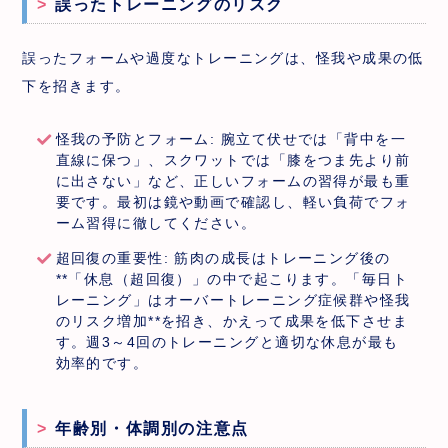
誤ったトレーニングのリスク
誤ったフォームや過度なトレーニングは、怪我や成果の低
下を招きます。
怪我の予防とフォーム: 腕立て伏せでは「背中を一
直線に保つ」、スクワットでは「膝をつま先より前
に出さない」など、正しいフォームの習得が最も重
要です。最初は鏡や動画で確認し、軽い負荷でフォ
ーム習得に徹してください。
超回復の重要性: 筋肉の成長はトレーニング後の
**「休息（超回復）」の中で起こります。「毎日ト
レーニング」はオーバートレーニング症候群や怪我
のリスク増加**を招き、かえって成果を低下させま
す。週3～4回のトレーニングと適切な休息が最も
効率的です。
年齢別・体調別の注意点